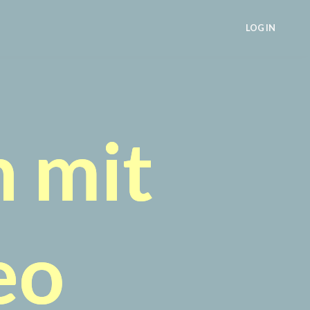
LOG IN
 mit
eo