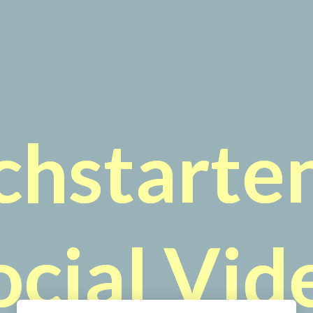
chstarten
ocial Vid