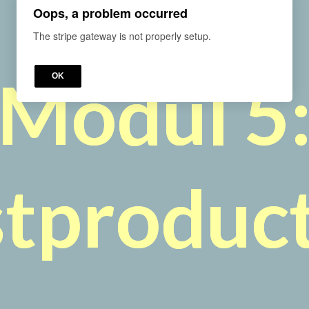
Oops, a problem occurred
The stripe gateway is not properly setup.
Werde Expert:in für Bewegtbildkommunikation!
Modul 5
OK
tproduc